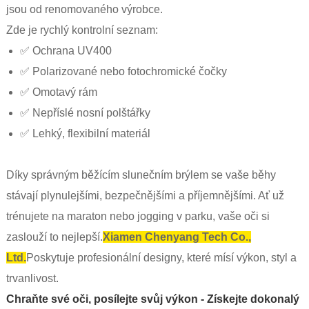
jsou od renomovaného výrobce.
Zde je rychlý kontrolní seznam:
✅ Ochrana UV400
✅ Polarizované nebo fotochromické čočky
✅ Omotavý rám
✅ Nepříslé nosní polštářky
✅ Lehký, flexibilní materiál
Díky správným běžícím slunečním brýlem se vaše běhy
stávají plynulejšími, bezpečnějšími a příjemnějšími. Ať už
trénujete na maraton nebo jogging v parku, vaše oči si
zaslouží to nejlepší.
Xiamen Chenyang Tech Co.,
Ltd.
Poskytuje profesionální designy, které mísí výkon, styl a
trvanlivost.
Chraňte své oči, posílejte svůj výkon - Získejte dokonalý