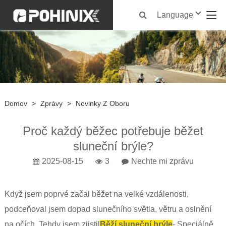
Language
Domov
>
Zprávy
>
Novinky Z Oboru
Proč každý běžec potřebuje běžet
sluneční brýle?
2025-08-15
3
Nechte mi zprávu
Když jsem poprvé začal běžet na velké vzdálenosti,
podceňoval jsem dopad slunečního světla, větru a oslnění
na očích. Tehdy jsem zjistil
Běží sluneční brýle
- Speciálně