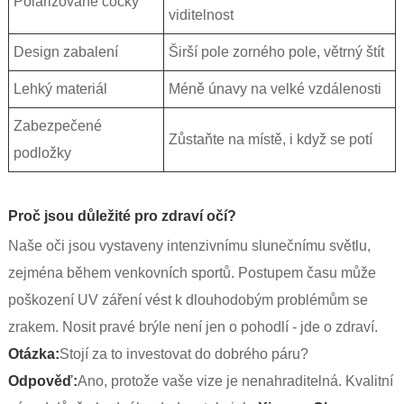
Polarizované čočky
viditelnost
Design zabalení
Širší pole zorného pole, větrný štít
Lehký materiál
Méně únavy na velké vzdálenosti
Zabezpečené
Zůstaňte na místě, i když se potí
podložky
Proč jsou důležité pro zdraví očí?
Naše oči jsou vystaveny intenzivnímu slunečnímu světlu,
zejména během venkovních sportů. Postupem času může
poškození UV záření vést k dlouhodobým problémům se
zrakem. Nosit pravé brýle není jen o pohodlí - jde o zdraví.
Otázka:
Stojí za to investovat do dobrého páru?
Odpověď:
Ano, protože vaše vize je nenahraditelná. Kvalitní