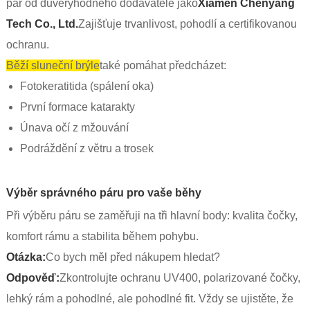
pár od důvěryhodného dodavatele jako
Xiamen Chenyang
Tech Co., Ltd.
Zajišťuje trvanlivost, pohodlí a certifikovanou
ochranu.
Běží sluneční brýle
také pomáhat předcházet:
Fotokeratitida (spálení oka)
První formace katarakty
Únava očí z mžouvání
Podráždění z větru a trosek
Výběr správného páru pro vaše běhy
Při výběru páru se zaměřuji na tři hlavní body: kvalita čočky,
komfort rámu a stabilita během pohybu.
Otázka:
Co bych měl před nákupem hledat?
Odpověď:
Zkontrolujte ochranu UV400, polarizované čočky,
lehký rám a pohodlné, ale pohodlné fit. Vždy se ujistěte, že