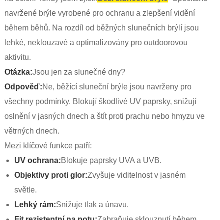
navržené brýle vyrobené pro ochranu a zlepšení vidění
během běhů. Na rozdíl od běžných slunečních brýlí jsou
lehké, neklouzavé a optimalizovány pro outdoorovou
aktivitu.
Otázka:
Jsou jen za slunečné dny?
Odpověď:
Ne, běžící sluneční brýle jsou navrženy pro
všechny podmínky. Blokují škodlivé UV paprsky, snižují
oslnění v jasných dnech a štít proti prachu nebo hmyzu ve
větrných dnech.
Mezi klíčové funkce patří:
UV ochrana:
Blokuje paprsky UVA a UVB.
Objektivy proti glor:
Zvyšuje viditelnost v jasném
světle.
Lehký rám:
Snižuje tlak a únavu.
Fit rezistentní na potu:
Zabraňuje sklouznutí během