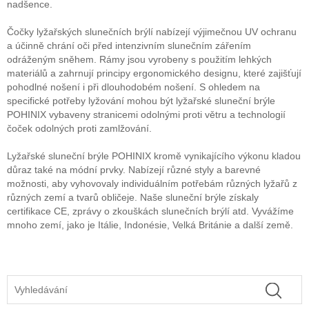
nadšence.
Čočky lyžařských slunečních brýlí nabízejí výjimečnou UV ochranu
a účinně chrání oči před intenzivním slunečním zářením
odráženým sněhem. Rámy jsou vyrobeny s použitím lehkých
materiálů a zahrnují principy ergonomického designu, které zajišťují
pohodlné nošení i při dlouhodobém nošení. S ohledem na
specifické potřeby lyžování mohou být lyžařské sluneční brýle
POHINIX vybaveny stranicemi odolnými proti větru a technologií
čoček odolných proti zamlžování.
Lyžařské sluneční brýle POHINIX kromě vynikajícího výkonu kladou
důraz také na módní prvky. Nabízejí různé styly a barevné
možnosti, aby vyhovovaly individuálním potřebám různých lyžařů z
různých zemí a tvarů obličeje. Naše sluneční brýle získaly
certifikace CE, zprávy o zkouškách slunečních brýlí atd. Vyvážíme
mnoho zemí, jako je Itálie, Indonésie, Velká Británie a další země.