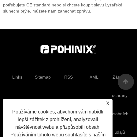
potřebujete CE standard nebo si chcete koupit slevu Lyžařské
sluneční brýle, můžete nám zanechat zprávu.
Links
Sitemap
RSS
XML
Zásady
ochrany
X
Používáme cookies, abychom vám nabídli
osobních
lepší zážitek z prohlížení, analyzovali
návštěvnost webu a přizpůsobili obsah.
údajů
Používáním tohoto webu souhlasíte s naším