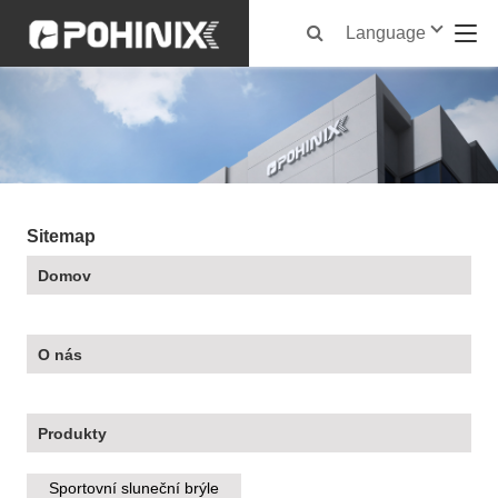
Language
Sitemap
Domov
O nás
Produkty
Sportovní sluneční brýle