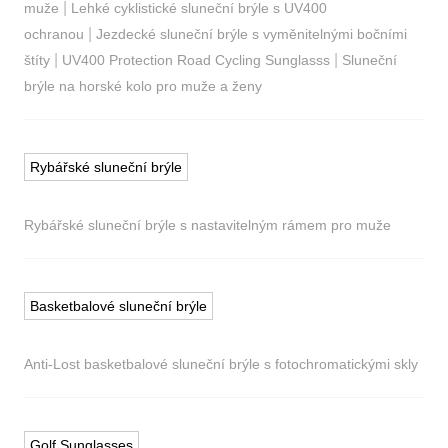
|
muže
Lehké cyklistické sluneční brýle s UV400
|
ochranou
Jezdecké sluneční brýle s vyměnitelnými bočními
|
|
štíty
UV400 Protection Road Cycling Sunglasss
Sluneční
brýle na horské kolo pro muže a ženy
Rybářské sluneční brýle
Rybářské sluneční brýle s nastavitelným rámem pro muže
Basketbalové sluneční brýle
Anti-Lost basketbalové sluneční brýle s fotochromatickými skly
Golf Sunglasses