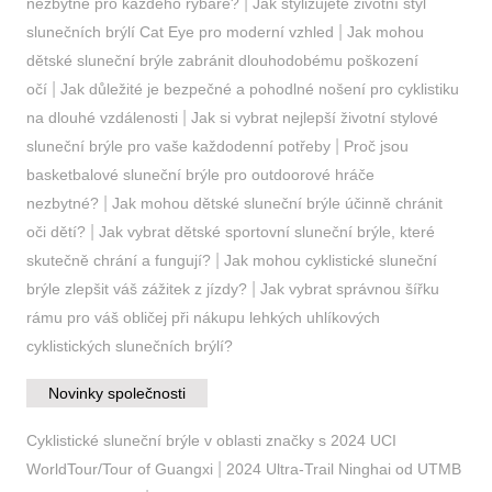
|
nezbytné pro každého rybáře?
Jak stylizujete životní styl
|
slunečních brýlí Cat Eye pro moderní vzhled
Jak mohou
dětské sluneční brýle zabránit dlouhodobému poškození
|
očí
Jak důležité je bezpečné a pohodlné nošení pro cyklistiku
|
na dlouhé vzdálenosti
Jak si vybrat nejlepší životní stylové
|
sluneční brýle pro vaše každodenní potřeby
Proč jsou
basketbalové sluneční brýle pro outdoorové hráče
|
nezbytné?
Jak mohou dětské sluneční brýle účinně chránit
|
oči dětí?
Jak vybrat dětské sportovní sluneční brýle, které
|
skutečně chrání a fungují?
Jak mohou cyklistické sluneční
|
brýle zlepšit váš zážitek z jízdy?
Jak vybrat správnou šířku
rámu pro váš obličej při nákupu lehkých uhlíkových
cyklistických slunečních brýlí?
Novinky společnosti
Cyklistické sluneční brýle v oblasti značky s 2024 UCI
|
WorldTour/Tour of Guangxi
2024 Ultra-Trail Ninghai od UTMB