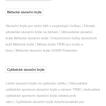
Běžecké sluneční brýle
|
Sluneční brýle pro noční běh s rozjasňující čočkou
Pánské
|
ultralehké sluneční brýle na běhání
Větruodolné sluneční
|
brýle Běžecké sluneční brýle
Fotochromní čočky slunečních
|
brýlí Běžecké brýle
Běhací brýle TR90 pro muže a
|
ženy
Běžecké sluneční brýle UV400 Protection
Cyklistické sluneční brýle
|
Lehké sluneční brýle na cyklování uhlíku
Větruodolné
|
cyklistické sportovní sluneční brýle s rámem TR90
Jednodílné
cyklistické sportovní sluneční brýle odolné proti
|
větru
Cyklistické sluneční brýle fotochromatické pro