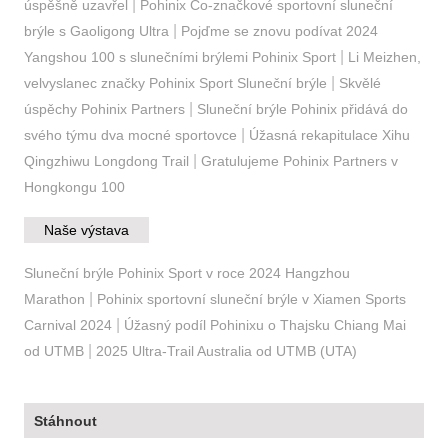
|
úspěšně uzavřel
Pohinix Co-značkové sportovní sluneční
|
brýle s Gaoligong Ultra
Pojďme se znovu podívat 2024
|
Yangshou 100 s slunečními brýlemi Pohinix Sport
Li Meizhen,
|
velvyslanec značky Pohinix Sport Sluneční brýle
Skvělé
|
úspěchy Pohinix Partners
Sluneční brýle Pohinix přidává do
|
svého týmu dva mocné sportovce
Úžasná rekapitulace Xihu
|
Qingzhiwu Longdong Trail
Gratulujeme Pohinix Partners v
Hongkongu 100
Naše výstava
Sluneční brýle Pohinix Sport v roce 2024 Hangzhou
|
Marathon
Pohinix sportovní sluneční brýle v Xiamen Sports
|
Carnival 2024
Úžasný podíl Pohinixu o Thajsku Chiang Mai
|
od UTMB
2025 Ultra-Trail Australia od UTMB (UTA)
Stáhnout