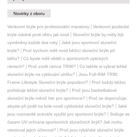
Novinky z oboru
|
Venkovní brýle pro profesionální maratony
Venkovní jezdecké
|
brýle odolné proti větru jak nosit
Sluneční brýle by měly být
|
vyměněny každé dva roky
Jaké jsou sportovní sluneční
|
brýle?
Proč bychom měli nosit běžící sluneční brýle při
|
běhu?
Co byste měli vědět o sportovních optických
|
|
rámech?
Proč zvolit rámce TR90?
Co takhle si vybrat lehké
|
sluneční brýle na cyklování uhlíku?
Jsou Full-RIM TR90
|
Frame Lifestyle Sluneční brýle populární?
Proč každý běžec
|
potřebuje běžet sluneční brýle?
Proč jsou basketbalové
|
sluneční brýle měnič her pro sportovce?
Proč se doporučuje,
|
abyste při jízdě na kole nosili cyklistické sluneční brýle?
Jaké
|
jsou rozmanité scénáře využití pro sportovní brýle?
Snižuje se
časem UV ochrana sportovních slunečních brýlí? Jak mohu
|
otestovat jejich účinnost?
Proč jsou rybářské sluneční brýle