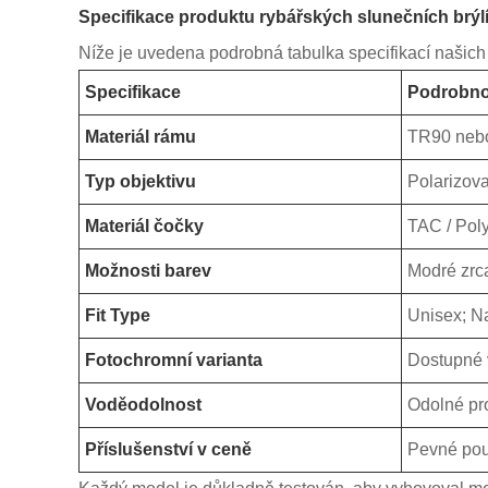
Specifikace produktu rybářských slunečních brýl
Níže je uvedena podrobná tabulka specifikací našich
Specifikace
Podrobno
Materiál rámu
TR90 nebo 
Typ objektivu
Polarizov
Materiál čočky
TAC / Poly
Možnosti barev
Modré zrca
Fit Type
Unisex; Na
Fotochromní varianta
Dostupné 
Voděodolnost
Odolné prot
Příslušenství v ceně
Pevné pouz