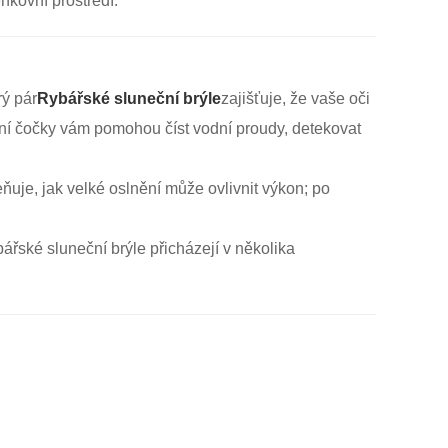
kovní prostředí.
rý pár
Rybářské sluneční brýle
zajišťuje, že vaše oči
ční čočky vám pomohou číst vodní proudy, detekovat
uje, jak velké oslnění může ovlivnit výkon; po
ářské sluneční brýle přicházejí v několika