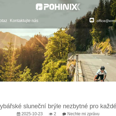
otaz
Kontaktujte nás
office@emv
rybářské sluneční brýle nezbytné pro každ
2025-10-23
2
Nechte mi zprávu