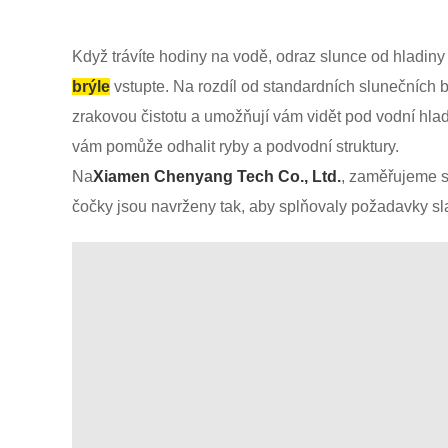
Když trávíte hodiny na vodě, odraz slunce od hladin
brýle
vstupte. Na rozdíl od standardních slunečních br
zrakovou čistotu a umožňují vám vidět pod vodní hlad
vám pomůže odhalit ryby a podvodní struktury.
Na
Xiamen Chenyang Tech Co., Ltd.
, zaměřujeme s
čočky jsou navrženy tak, aby splňovaly požadavky sla