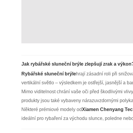
Jak rybářské sluneční brýle zlepšují zrak a výkon
Rybářské sluneční brýle
hrají zásadní roli při snižo
vertikální světlo – výsledkem je ostřejší, jasnější a 
Mimo viditelnost chrání vaše oči před škodlivými vliv
produkty jsou také vybaveny nárazuvzdornými polykarb
Některé prémiové modely od
Xiamen Chenyang Tech
ideální pro rybaření za východu slunce, poledne neb