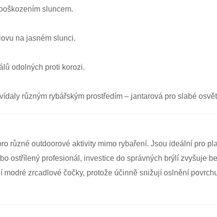
 poškozením sluncem.
ovu na jasném slunci.
lů odolných proti korozi.
vídaly různým rybářským prostředím – jantarová pro slabé osvět
o různé outdoorové aktivity mimo rybaření. Jsou ideální pro plav
ebo ostřílený profesionál, investice do správných brýlí zvyšuje b
 modré zrcadlové čočky, protože účinně snižují oslnění povrchu.