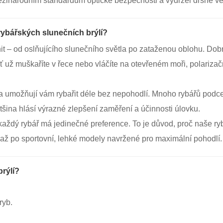
zinárodním standardům optické bezpečnosti a vydržel drsné ven
 rybářských slunečních brýlí?
t – od oslňujícího slunečního světla po zataženou oblohu. Dob
ť už muškaříte v řece nebo vláčíte na otevřeném moři, polariza
a umožňují vám rybařit déle bez nepohodlí. Mnoho rybářů podceň
tšina hlásí výrazné zlepšení zaměření a účinnosti úlovku.
každý rybář má jedinečné preference. To je důvod, proč naše ryb
 až po sportovní, lehké modely navržené pro maximální pohodlí.
rýlí?
ryb.