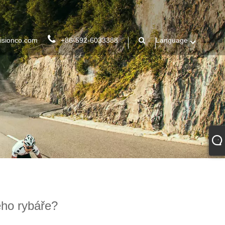
isionco.com
+86-592-6033388
Language
ého rybáře?