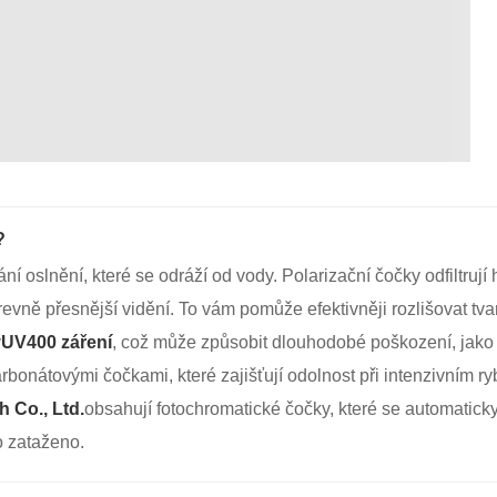
?
vání oslnění, které se odráží od vody. Polarizační čočky odfiltruj
barevně přesnější vidění. To vám pomůže efektivněji rozlišovat tva
y
UV400 záření
, což může způsobit dlouhodobé poškození, jako
onátovými čočkami, které zajišťují odolnost při intenzivním ry
 Co., Ltd.
obsahují fotochromatické čočky, které se automatic
o zataženo.