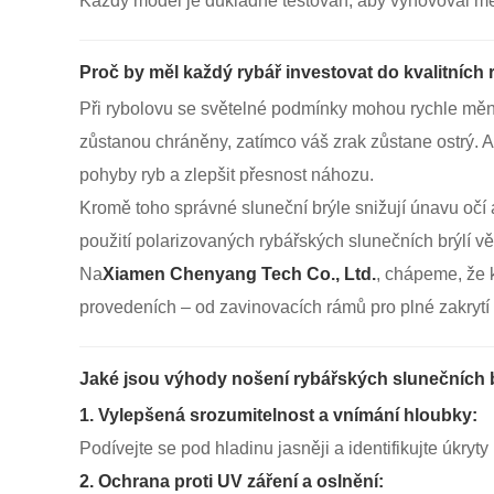
Každý model je důkladně testován, aby vyhovoval me
Proč by měl každý rybář investovat do kvalitních
Při rybolovu se světelné podmínky mohou rychle měni
zůstanou chráněny, zatímco váš zrak zůstane ostrý. A
pohyby ryb a zlepšit přesnost náhozu.
Kromě toho správné sluneční brýle snižují únavu očí 
použití polarizovaných rybářských slunečních brýlí vě
Na
Xiamen Chenyang Tech Co., Ltd.
, chápeme, že 
provedeních – od zavinovacích rámů pro plné zakrytí
Jaké jsou výhody nošení rybářských slunečních b
1. Vylepšená srozumitelnost a vnímání hloubky:
Podívejte se pod hladinu jasněji a identifikujte úkryty 
2. Ochrana proti UV záření a oslnění: