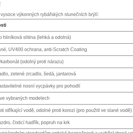
í
 vysoce výkonných rybářských slunečních brýlí:
sti
hliníková slitina (lehká a odolná)
ané, UV400 ochrana, anti-Scratch Coating
karbonát (odolný proti nárazu)
dlo, zelené zrcadlo, šedá, jantarová
stavitelné nosní vycpávky pro pohodlí
ve vybraných modelech
i stříkající vodě, odolné proti korozi (pro použití ve slané vodě)
dro, čisticí hadřík, popruh na krk