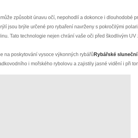
y může způsobit únavu očí, nepohodlí a dokonce i dlouhodobé p
ýlí jsou brýle určené pro rybaření navrženy s pokročilými polari
inu. Tato technologie nejen chrání vaše oči před škodlivým UV z
e na poskytování vysoce výkonných rybářů
Rybářské sluneční 
dkovodního i mořského rybolovu a zajistily jasné vidění i při t