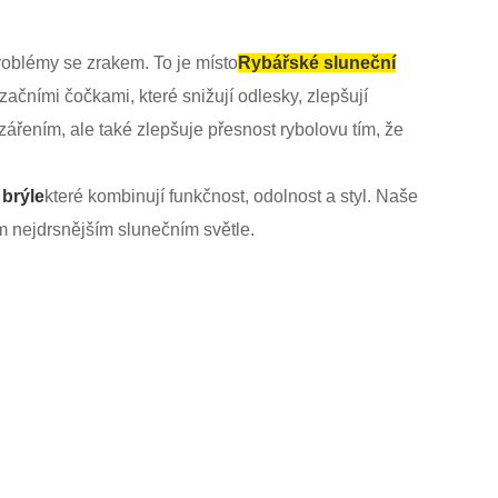
roblémy se zrakem. To je místo
Rybářské sluneční
začními čočkami, které snižují odlesky, zlepšují
ářením, ale také zlepšuje přesnost rybolovu tím, že
brýle
které kombinují funkčnost, odolnost a styl. Naše
om nejdrsnějším slunečním světle.