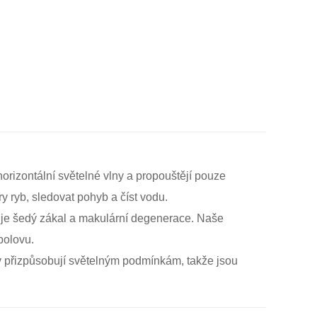
í horizontální světelné vlny a propouštějí pouze
ry ryb, sledovat pohyb a číst vodu.
 je šedý zákal a makulární degenerace. Naše
bolovu.
ky přizpůsobují světelným podmínkám, takže jsou