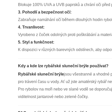
Blokuje 100% UVA a UVB paprsků a chrání oči před
3. Pohodlí a bezpečnost očí:
Zabraňuje namáhání očí během dlouhých hodin rybol
4. Trvanlivost:
Vyrobeno z čoček odolných proti poškrábání a materiá
5. Styl a funkčnost:
K dispozici v různých barevných odstínech, aby odpo
Kdy a kde lze rybářské sluneční brýle používat?
Rybářské sluneční brýle
jsou všestranné a vhodné pr
pro trávení času u vody. Ať už jste amatérský rybář n
Pro rybolov na moři nebo ve slané vodě se doporučují
viditelnost jantarové nebo zelené čočky.