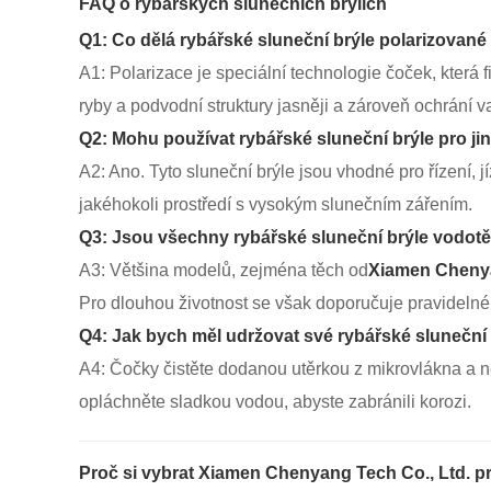
FAQ o rybářských slunečních brýlích
Q1: Co dělá rybářské sluneční brýle polarizované 
A1: Polarizace je speciální technologie čoček, která f
ryby a podvodní struktury jasněji a zároveň ochrání
Q2: Mohu používat rybářské sluneční brýle pro ji
A2: Ano. Tyto sluneční brýle jsou vhodné pro řízení, 
jakéhokoli prostředí s vysokým slunečním zářením.
Q3: Jsou všechny rybářské sluneční brýle vodotě
A3: Většina modelů, zejména těch od
Xiamen Chenya
Pro dlouhou životnost se však doporučuje pravidelné 
Q4: Jak bych měl udržovat své rybářské sluneční
A4: Čočky čistěte dodanou utěrkou z mikrovlákna a n
opláchněte sladkou vodou, abyste zabránili korozi.
Proč si vybrat Xiamen Chenyang Tech Co., Ltd. pr